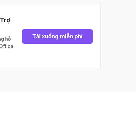
 Trợ
Tải xuống miễn phí
ng hỗ
 Office