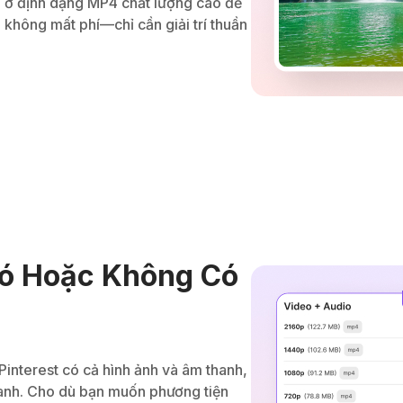
ích ở định dạng MP4 chất lượng cao để
không mất phí—chỉ cần giải trí thuần
 Có Hoặc Không Có
Pinterest có cả hình ảnh và âm thanh,
hanh. Cho dù bạn muốn phương tiện