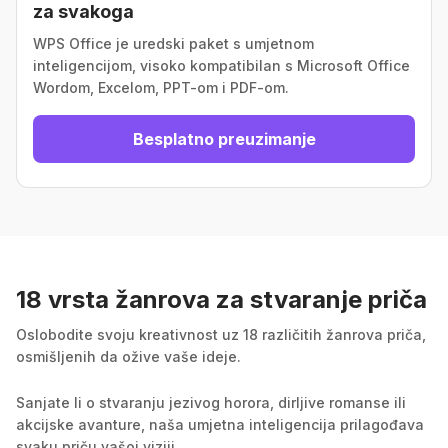
za svakoga
WPS Office je uredski paket s umjetnom
inteligencijom, visoko kompatibilan s Microsoft Office
Wordom, Excelom, PPT-om i PDF-om.
Besplatno preuzimanje
18 vrsta žanrova za stvaranje priča
Oslobodite svoju kreativnost uz 18 različitih žanrova priča,
osmišljenih da ožive vaše ideje.
Sanjate li o stvaranju jezivog horora, dirljive romanse ili
akcijske avanture, naša umjetna inteligencija prilagođava
svaku priču vašoj viziji.