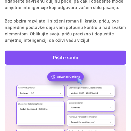
odaberite savršenu duljinu priče, pa čak i odaberite model
umjetne inteligencije koji odgovara vašem stilu pisanja.
Bez obzira razvijate li složeni roman ili kratku priču, ove
napredne postavke daju vam potpunu kontrolu nad svakim
elementom. Oblikujte svoju priču precizno i ​​dopustite
umjetnoj inteligenciji da oživi vašu viziju!
Pišite sada