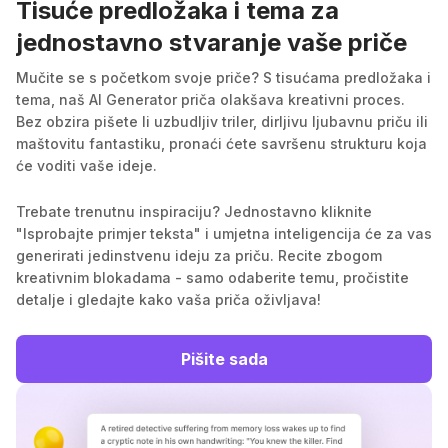
Tisuće predložaka i tema za
jednostavno stvaranje vaše priče
Mučite se s početkom svoje priče? S tisućama predložaka i
tema, naš AI Generator priča olakšava kreativni proces.
Bez obzira pišete li uzbudljiv triler, dirljivu ljubavnu priču ili
maštovitu fantastiku, pronaći ćete savršenu strukturu koja
će voditi vaše ideje.
Trebate trenutnu inspiraciju? Jednostavno kliknite
"Isprobajte primjer teksta" i umjetna inteligencija će za vas
generirati jedinstvenu ideju za priču. Recite zbogom
kreativnim blokadama - samo odaberite temu, pročistite
detalje i gledajte kako vaša priča oživljava!
Pišite sada