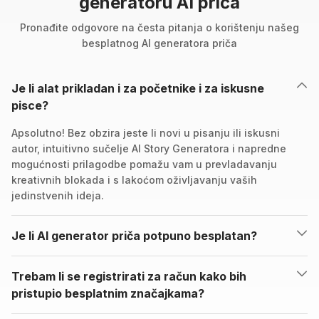
generatoru AI priča
Pronađite odgovore na česta pitanja o korištenju našeg
besplatnog AI generatora priča
Je li alat prikladan i za početnike i za iskusne
pisce?
Apsolutno! Bez obzira jeste li novi u pisanju ili iskusni
autor, intuitivno sučelje AI Story Generatora i napredne
mogućnosti prilagodbe pomažu vam u prevladavanju
kreativnih blokada i s lakoćom oživljavanju vaših
jedinstvenih ideja.
Je li AI generator priča potpuno besplatan?
Trebam li se registrirati za račun kako bih
pristupio besplatnim značajkama?