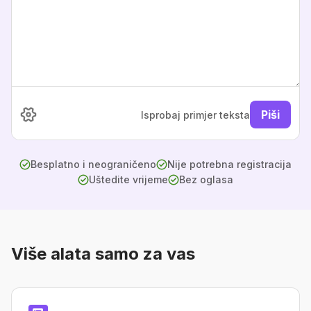
Piši
Isprobaj primjer teksta
Besplatno i neograničeno
Nije potrebna registracija
Uštedite vrijeme
Bez oglasa
Više alata samo za vas